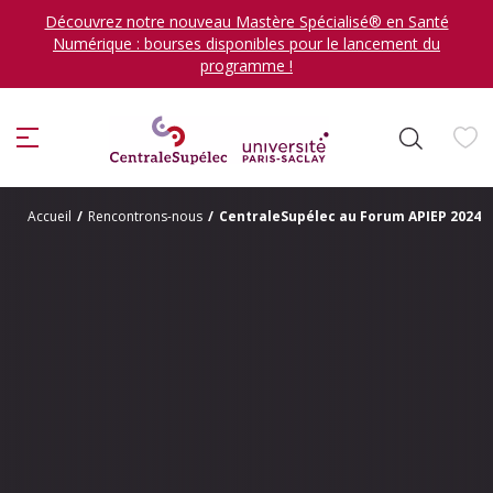
Découvrez notre nouveau Mastère Spécialisé® en Santé
Numérique : bourses disponibles pour le lancement du
programme !
ion
Accueil
/
Rencontrons-nous
/
CentraleSupélec au Forum APIEP 2024 : 
Je veux me former en
sélectionner
DÉCOUVRIR LES FORMATIONS