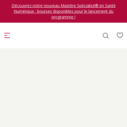
Découvrez notre nouveau Mastère Spécialisé® en Santé
Numérique : bourses disponibles pour le lancement du
programme !
ion
Je veux me former en
sélectionner
DÉCOUVRIR LES FORMATIONS