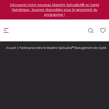
Découvrez notre nouveau Mastère Spécialisé® en Santé
Numérique : bourses disponibles pour le lancement du
programme !
ion
®
Accueil
/
Partenariat entre le Mastère Spécialisé
Management des Systèmes d
Je veux me former en
sélectionner
DÉCOUVRIR LES FORMATIONS