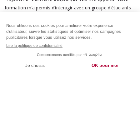
formation m’a permis d’interagir avec un groupe d’étudiants
diversifié, interculturel et avec des expériences différentes.
Avoir l’accès exclusif à des enseignants et des experts de
renommées internationales m’a permis également de
construire des relations solides et positives et de développer
mon carnet d’adresse et mon réseau professionnel.
Cette formation a-t-elle
accéléré votre carrière ?
Grâce à cette formation, j’ai pu intégrer le grand groupe
Français VINCI Construction Grands Projets sur le projet de
conception et construction du plus grand réservoir de