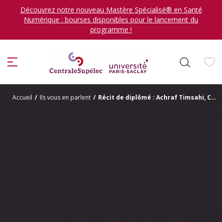
Découvrez notre nouveau Mastère Spécialisé® en Santé
Numérique : bourses disponibles pour le lancement du
programme !
ion
Accueil
/
Ils vous en parlent
/
Récit de diplômé : Achraf Timsahi, Civil Engineer chez Vinci Construction Grand Projets.
Je veux me former en
sélectionner
DÉCOUVRIR LES FORMATIONS