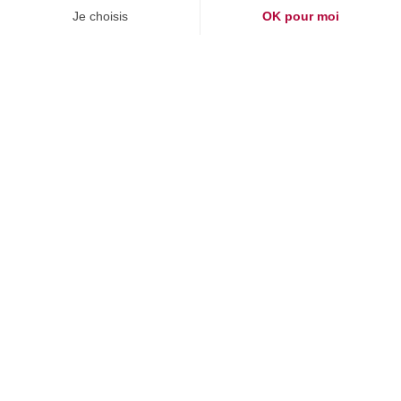
EN SAVOIR PLUS SUR LE MASTÈRE SPÉCIALISÉ® GÉNIE
CIVIL DES GRANDS OUVRAGES POUR L’ENERGIE
RETROUVEZ-NOUS SUR
®
Nos Mastère Spécialisé