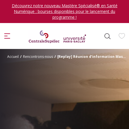
Découvrez notre nouveau Mastère Spécialisé® en Santé
Numérique : bourses disponibles pour le lancement du
programme !
ion
Accueil
/
Rencontrons-nous
/
[Replay] Réunion d’information Mastère Spécialisé
Je veux me former en
sélectionner
DÉCOUVRIR LES FORMATIONS