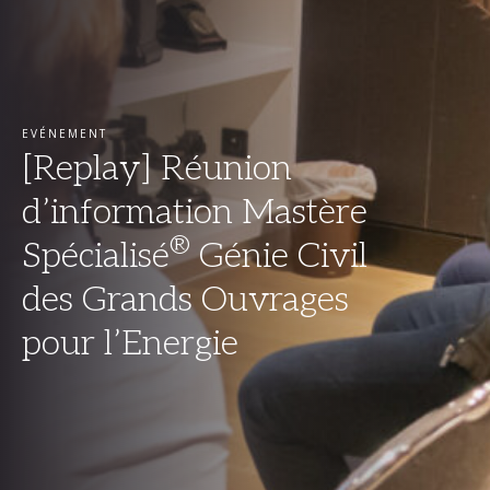
EVÉNEMENT
[Replay] Réunion
d’information Mastère
®
Spécialisé
Génie Civil
des Grands Ouvrages
pour l’Energie