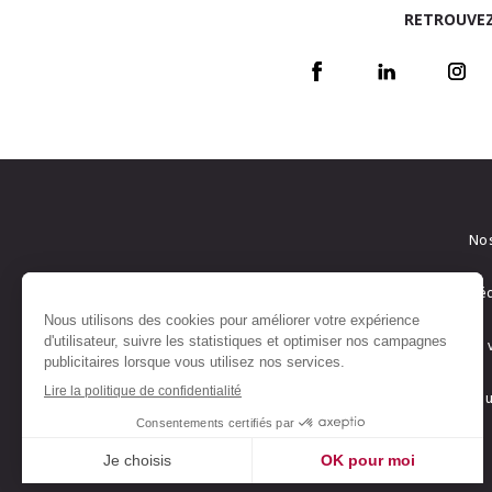
RETROUVEZ
Nos
L’é
Ils
Equ