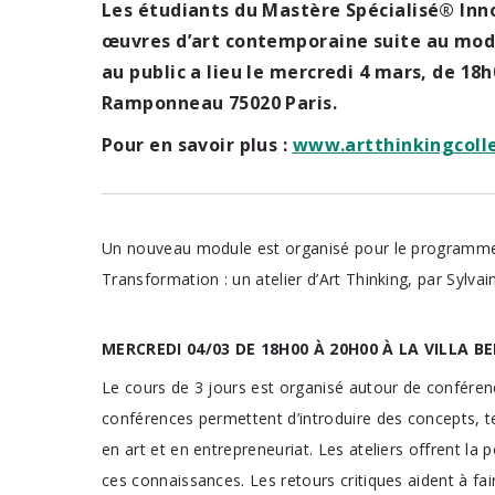
Les étudiants du Mastère Spécialisé® In
œuvres d’art contemporaine suite au modu
au public a lieu le mercredi 4 mars, de 18h0
Ramponneau 75020 Paris.
Pour en savoir plus :
www.artthinkingcolle
Un nouveau module est organisé pour le programme
Transformation : un atelier d’Art Thinking, par Sylvai
MERCREDI 04/03 DE 18H00 À 20H00 À LA VILLA B
Je veux me former en
Le cours de 3 jours est organisé autour de conférence
sélectionner
conférences permettent d’introduire des concepts, t
en art et en entrepreneuriat. Les ateliers offrent la 
ces connaissances. Les retours critiques aident à fair
DÉCOUVRIR LES FORMATIONS