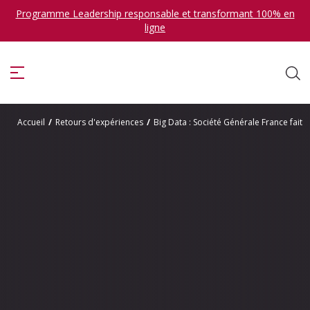
Programme Leadership responsable et transformant 100% en
ligne
ise
Accueil
/
Retours d'expériences
/
Big Data : Société Générale France fait
Je veux me former en
sélectionner