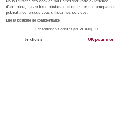
Et surtout comment en avoir une appropriation au
quotidien qui vous permette d’optimiser vos processus,
d’améliorer la satisfaction de vos clients et d’innover ?
Pour répondre au mieux à ces questions nous avons décidé
de collaborer avec
CentraleSupélec Exed
.
Nous avons souhaité capitaliser sur les compétences
techniques de
CentraleSupélec Exed
. A l’aise pour
s’adresser à des profils ingénieurs et experts pour les volets
techniques, CentraleSupélec Exed est en capacité de
proposer une compréhension des impacts des données dans
les différents métiers de la banque pour les dimensions très
fonctionnelles et opérationnelles. Ce partenariat était très
motivant !