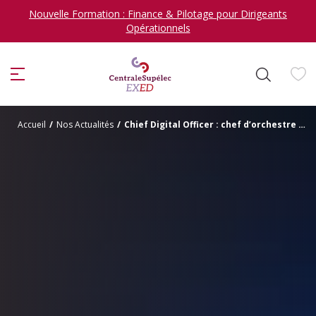
Nouvelle Formation : Finance & Pilotage pour Dirigeants
Opérationnels
ise
Accueil
/
Nos Actualités
/
Chief Digital Officer : chef d’orchestre de la transformation digitale
Je veux me former en
sélectionner