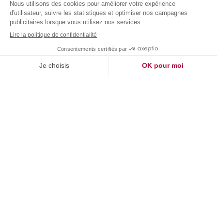
Faciliter le changement
Le CDO a pour mission de faciliter la transformation, en
faisant le lien entre les métiers et les technologies. Il travaille
étroitement avec les Ressources Humaines afin
d’accompagner le volet humain. Faire comprendre les
nouveaux enjeux, former les personnes afin de sécuriser les
emplois, rechercher les talents de demain, les fidéliser :
autant de missions sur lesquelles le CDO est amené à
intervenir. Ce nouveau métier nécessite donc des
compétences en management et en pilotage de projets
complexes, au-delà d’une très bonne culture technologique,
évidement nécessaire.
Simon Leost** : « La transformation ne concerne pas
seulement le rapport au client, mais aussi le rapport aux