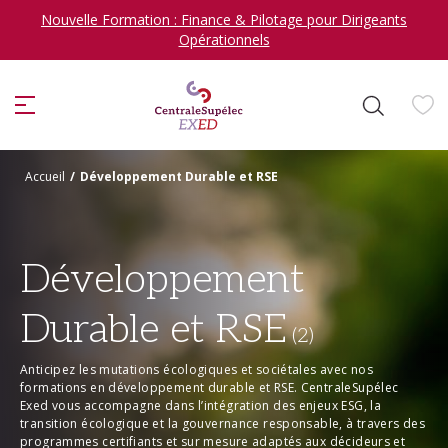
Nouvelle Formation : Finance & Pilotage pour Dirigeants
Opérationnels
ise
Accueil
/
Développement Durable et RSE
Développement
Je veux me former en
Durable et RSE
sélectionner
(2)
Anticipez les mutations écologiques et sociétales avec nos
formations en développement durable et RSE. CentraleSupélec
Exed vous accompagne dans l’intégration des enjeux ESG, la
transition écologique et la gouvernance responsable, à travers des
programmes certifiants et sur mesure adaptés aux décideurs et