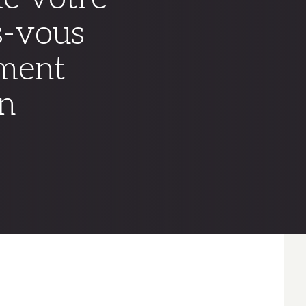
s-vous
mment
n