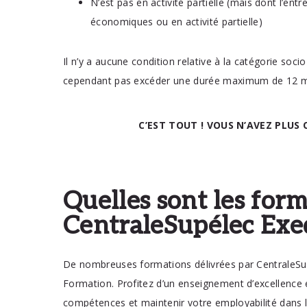
N’est pas en activité partielle (mais dont l’en
économiques ou en activité partielle)
Il n’y a aucune condition relative à la catégorie soci
cependant pas excéder une durée maximum de 12 moi
C’EST TOUT ! VOUS N’AVEZ PLUS 
Quelles sont les form
Je veux me former en
CentraleSupélec Exe
sélectionner
De nombreuses formations délivrées par CentraleSup
Formation. Profitez d’un enseignement d’excellence
compétences et maintenir votre employabilité dans l