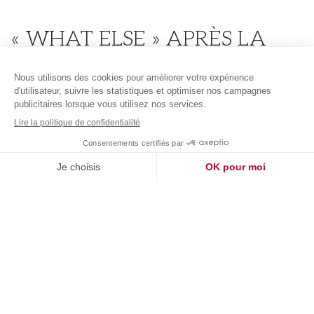
« WHAT ELSE » APRÈS LA
FORMATION ?
Au lendemain de leur formation, les participants bénéficient
d’un accès continu à la communauté CentraleSupélec : un
vaste réseau d’entreprises, d’organisations et de
professionnels qui s’enrichissent les uns les autres en
partageant leurs expériences. Preuve que l’amélioration
continue est… continue !
DÉCOUVREZ NOS FORMATIONS EN
LEAN MANAGEMENT
ET
LEAN SIX SIGMA