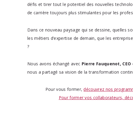
défis et tirer tout le potentiel des nouvelles technol
de carrière toujours plus stimulantes pour les profes
Dans ce nouveau paysage qui se dessine, quelles so
grâce à une
les métiers d’expertise de demain, que les entrepri
?
sélectionner
Nous avons échangé avec
Pierre Fauquenot, CEO 
nous a partagé sa vision de la transformation contin
DÉCOUVRIR LES FORMATIONS
Pour vous former,
découvrez nos programme
Pour former vos collaborateurs, déc