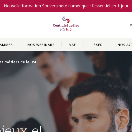
Nouvelle Formation : Finance & Pilotage pour Dirigeants Opérationnel
RAMMES
NOS WEBINARS
VAE
L’EXED
NOS AC
es métiers de la DSI
njeux et