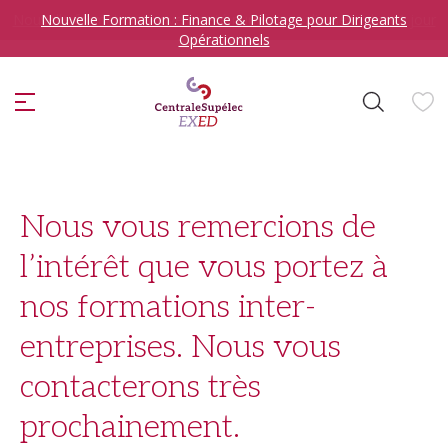
Nouvelle formation Souveraineté numérique : l’essentiel en 1 jour
Nouvelle Formation : Finance & Pilotage pour Dirigeants
Opérationnels
ise
Accueil
/
Nous vous remercions de l’intérêt que vous portez à nos formations inter-entreprises. Nous vous contacterons très prochainement.
Nous vous remercions de
l’intérêt que vous portez à
Je veux me former en
nos formations inter-
sélectionner
entreprises. Nous vous
contacterons très
prochainement.