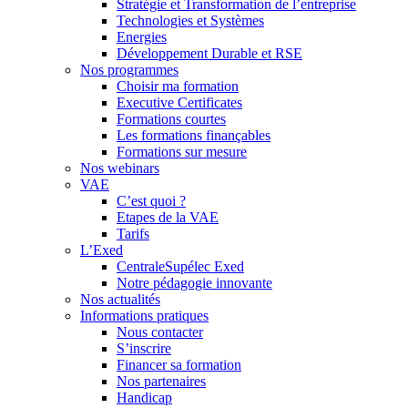
Stratégie et Transformation de l’entreprise
Technologies et Systèmes
Energies
Développement Durable et RSE
Nos programmes
Choisir ma formation
Executive Certificates
Formations courtes
Les formations finançables
Formations sur mesure
Nos webinars
VAE
C’est quoi ?
Etapes de la VAE
Tarifs
L’Exed
CentraleSupélec Exed
Notre pédagogie innovante
Nos actualités
Informations pratiques
Nous contacter
S’inscrire
Financer sa formation
Nos partenaires
Handicap