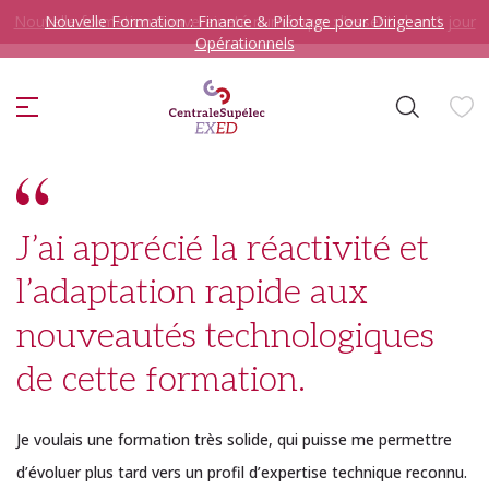
Nouvelle formation Souveraineté numérique : l’essentiel en 1 jour
Nouvelle Formation : Finance & Pilotage pour Dirigeants
Opérationnels
ise
J’ai apprécié la réactivité et
l’adaptation rapide aux
Je veux me former en
nouveautés technologiques
sélectionner
de cette formation.
Je voulais une formation très solide, qui puisse me permettre
d’évoluer plus tard vers un profil d’expertise technique reconnu.