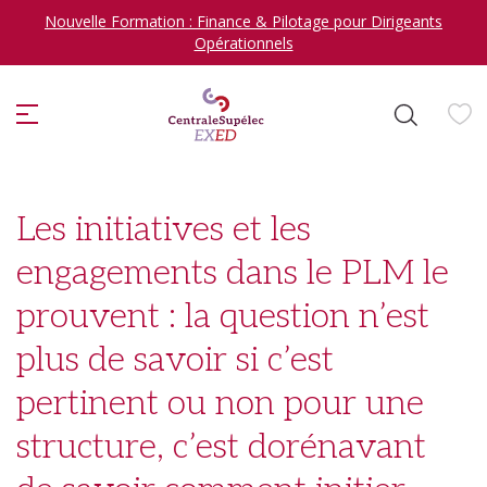
Nouvelle Formation : Finance & Pilotage pour Dirigeants
Opérationnels
ise
Les initiatives et les
engagements dans le PLM le
prouvent : la question n’est
Je veux me former en
plus de savoir si c’est
sélectionner
pertinent ou non pour une
structure, c’est dorénavant