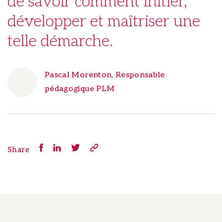
de savoir comment initier,
grâce à une
développer et maîtriser une
sélectionner
telle démarche.
DÉCOUVRIR LES FORMATIONS
Pascal Morenton, Responsable
pédagogique PLM
Share