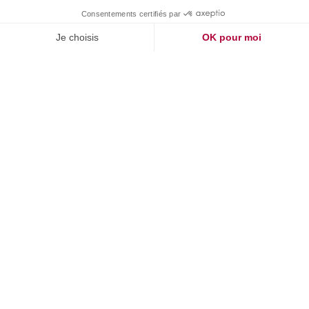
Optimiser les flux et les stocks
tout au long de la chaîne
logistique
1 290€ (HT)
Du 14/10/2026 au 20/10/2026
1,5 jour - 10 heures
Paris (75013) et Microsoft Teams
En savoir +